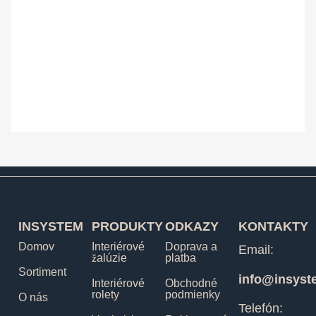
INSYSTEM
PRODUKTY
ODKAZY
KONTAKTY
Domov
Interiérové
Doprava a
Email:
žalúzie
platba
Sortiment
info@insyst
Interiérové
Obchodné
rolety
podmienky
O nás
Telefón: