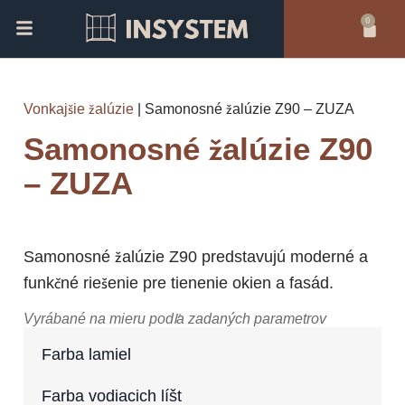
Preskočiť
Menu
0
Cart
na
obsah
Vonkajšie žalúzie
|
Samonosné žalúzie Z90 – ZUZA
Samonosné žalúzie Z90
– ZUZA
Samonosné žalúzie Z90 predstavujú moderné a
funkčné riešenie pre tienenie okien a fasád.
Vyrábané na mieru podľa zadaných parametrov
množstvo
Farba lamiel
Samonosné
žalúzie
Z90
Farba vodiacich líšt