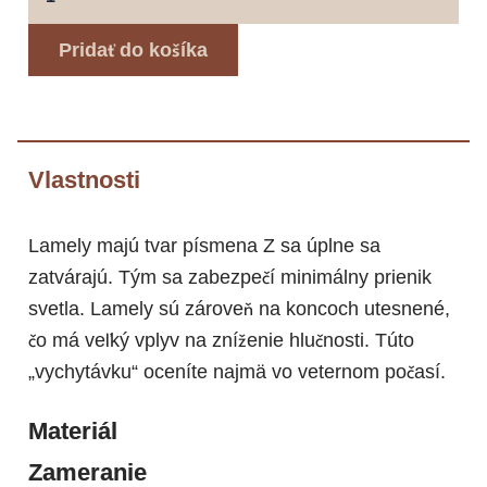
9007 - sivá
9010 - biela
Pridať do košíka
hliníková
9005 - čierna
9006 -
9007 - sivá
strieborná
hliníková
hliníková
Vlastnosti
Lamely majú tvar písmena Z sa úplne sa
zatvárajú. Tým sa zabezpečí minimálny prienik
svetla. Lamely sú zároveň na koncoch utesnené,
čo má veľký vplyv na zníženie hlučnosti. Túto
„vychytávku“ oceníte najmä vo veternom počasí.
Materiál
Zameranie