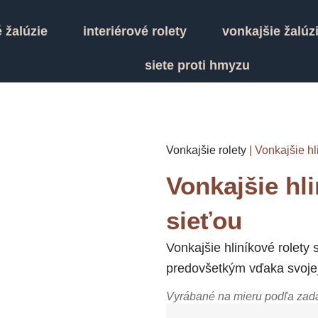
é žalúzie
interiérové rolety
vonkajšie žalúz
siete proti hmyzu
Vonkajšie rolety
|
Vonkajšie hl
Vonkajšie hl
sieťou
Vonkajšie hliníkové rolety 
predovšetkým vďaka svojej 
Vyrábané na mieru podľa zad
množstvo