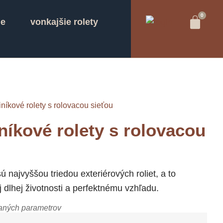
ie
vonkajšie rolety
iníkové rolety s rolovacou sieťou
iníkové rolety s rolovacou
sú najvyššou triedou exteriérových roliet, a to
dlhej životnosti a perfektnému vzhľadu.
aných parametrov